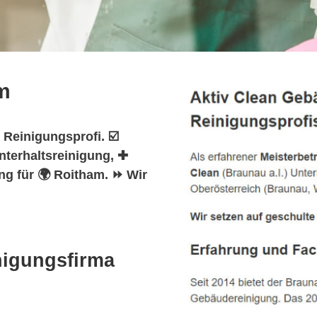
m
 Reinigungsprofi. ☑️
nterhaltsreinigung, ✚
ng für 🌍 Roitham. ⏩ Wir
nigungsfirma