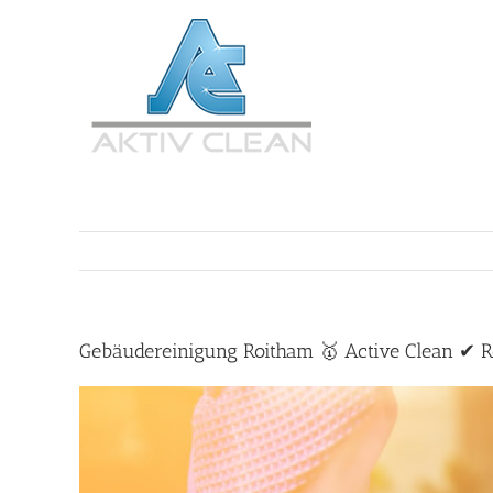
Zum
Inhalt
springen
Gebäudereinigung Roitham 🥇 Active Clean ✔ R