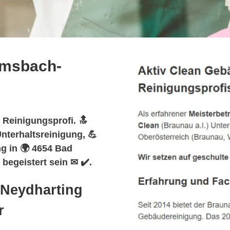
imsbach-
 Reinigungsprofi. 🔝
nterhaltsreinigung, 💪
g in 🌍 4654 Bad
egeistert sein ✉ ✔️.
-Neydharting
r