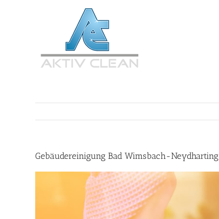
Zum
Inhalt
springen
Gebäudereinigung Bad Wimsbach-Neydharting 🥇