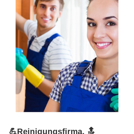
💪Reinigungsfirma, 🔝