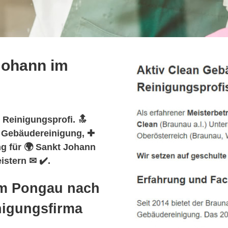
Johann im
 Reinigungsprofi. 🔝
️ Gebäudereinigung, ✚
g für 🌍 Sankt Johann
stern ✉ ✔️.
im Pongau nach
nigungsfirma