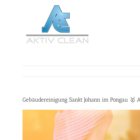
Zum
Inhalt
springen
Gebäudereinigung Sankt Johann im Pongau 🥇 Ac