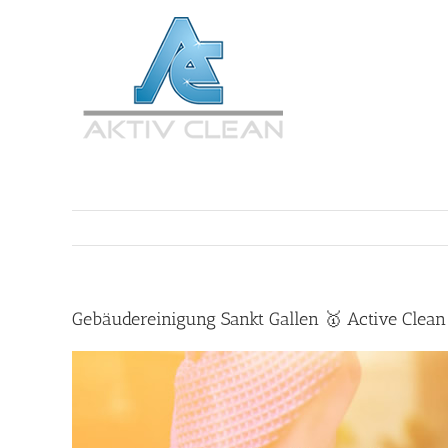
Zum
Inhalt
springen
Gebäudereinigung Sankt Gallen 🥇 Active Clea