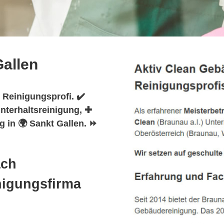
allen
 Reinigungsprofi. ✔️
nterhaltsreinigung, ✚
 in 🌍 Sankt Gallen. ⏩
ach
nigungsfirma