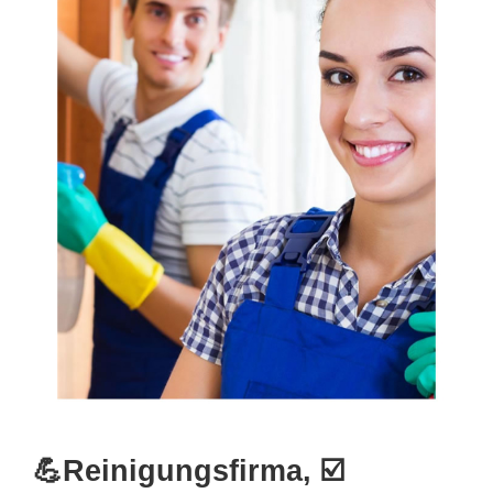
💪Reinigungsfirma, ☑️