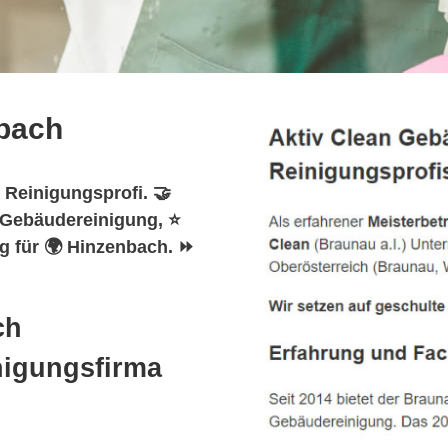
bach
 Reinigungsprofi. 🤝
️ Gebäudereinigung, ⭐
g für 🌍 Hinzenbach. ⏩
ch
nigungsfirma