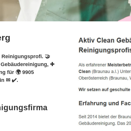
erg
 Reinigungsprofi. 🤝
️ Gebäudereinigung, ✚
ng für 🌍 9905
n ✉ ✔️.
nigungsfirma