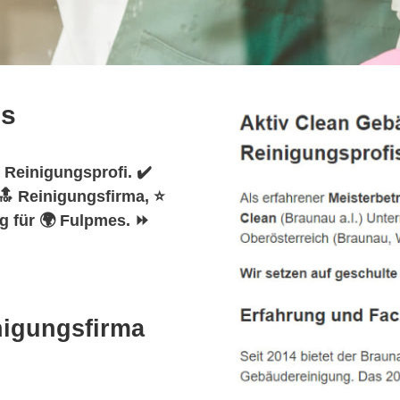
es
 Reinigungsprofi. ✔️
🔝 Reinigungsfirma, ⭐
g für 🌍 Fulpmes. ⏩
nigungsfirma