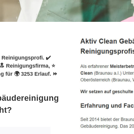
 Reinigungsprofi. ✔️
🔝 Reinigungsfirma, ⭐
 für 🌍 3253 Erlauf. ⏩
ebäudereinigung
ht?