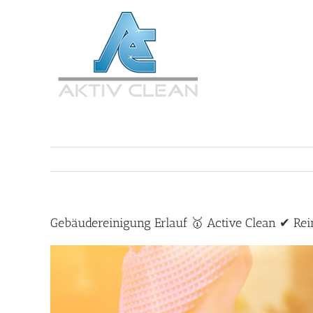
Zum
Inhalt
springen
Gebäudereinigung Erlauf 🥇 Active Clean ✔ Rei