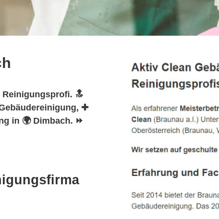
ch
 Reinigungsprofi. 🔝
️ Gebäudereinigung, ✚
ng in 🌍 Dimbach. ⏩
nigungsfirma