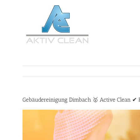
Zum
Inhalt
springen
Gebäudereinigung Dimbach 🥇 Active Clean ✔ R