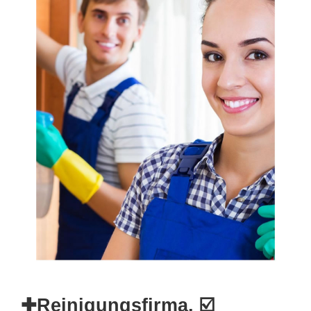
✚Reinigungsfirma, ☑️