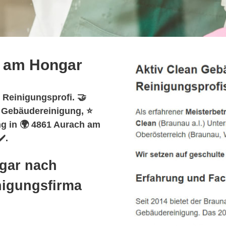
 am Hongar
 Reinigungsprofi. 🤝
️ Gebäudereinigung, ⭐
ng in 🌍 4861 Aurach am
️.
gar nach
nigungsfirma